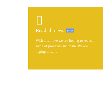
Read all news
INFO
With this move we are hoping to reduce
some of processes and main. We are
hoping to start.