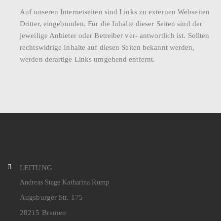
Auf unseren Internetseiten sind Links zu externen Webseiten
Dritter, eingebunden. Für die Inhalte dieser Seiten sind der
jeweilige Anbieter oder Betreiber ver- antwortlich ist. Sollten
rechtswidrige Inhalte auf diesen Seiten bekannt werden,
werden derartige Links umgehend entfernt.
LEITUNG
Andreas Stage Katharina Rump
Augsburger Str. 175
28215 Bremen