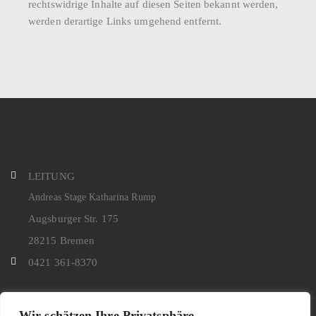
rechtswidrige Inhalte auf diesen Seiten bekannt werden,
werden derartige Links umgehend entfernt.
LEITUNG
Andreas Stage Katharina Rump
Augsburger Str. 175
28215 Bremen
0421 361-8370
Wir schätzen Ihre Privatsphäre