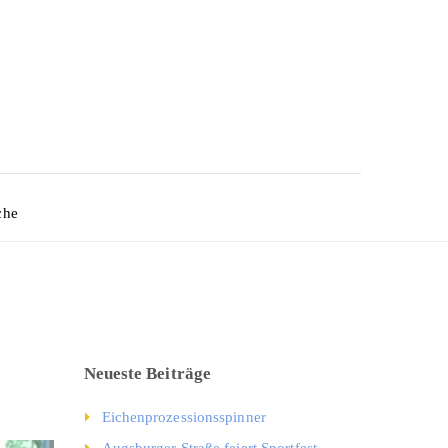
che
Neueste Beiträge
Eichenprozessionsspinner
Augsburger Straße feiert Sportfest