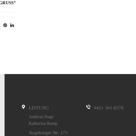
GRUSS”
LEITUNG
0421 361-8370
Andreas Stage
Katharina Rump
Augsburger Str. 175