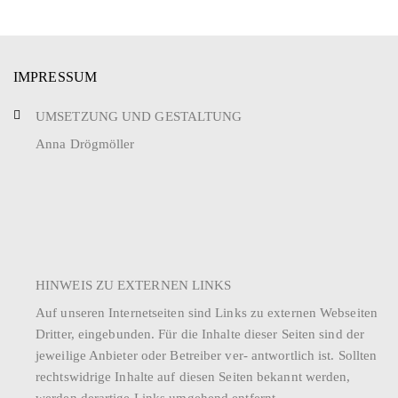
u
u
n
n
g
IMPRESSUM
g
A
UMSETZUNG UND GESTALTUNG
e
n
Anna Drögmöller
n
s
S
i
u
c
h
c
HINWEIS ZU EXTERNEN LINKS
t
h
Auf unseren Internetseiten sind Links zu externen Webseiten
e
e
Dritter, eingebunden. Für die Inhalte dieser Seiten sind der
n
jeweilige Anbieter oder Betreiber ver- antwortlich ist. Sollten
u
rechtswidrige Inhalte auf diesen Seiten bekannt werden,
-
n