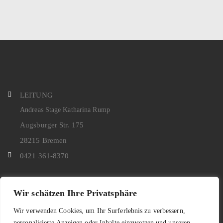
LEITUNG
Andreas Stage Katharina Rump
Augsburger Str. 175
28215 Bremen
0421 361-8370
Wir schätzen Ihre Privatsphäre
Kontakt
Datenschutz
Impressum
Wir verwenden Cookies, um Ihr Surferlebnis zu verbessern,
personalisierte Anzeigen oder Inhalte einzusetzen und unseren