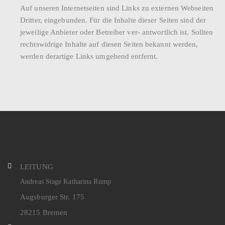
Auf unseren Internetseiten sind Links zu externen Webseiten
Dritter, eingebunden. Für die Inhalte dieser Seiten sind der
jeweilige Anbieter oder Betreiber ver- antwortlich ist. Sollten
rechtswidrige Inhalte auf diesen Seiten bekannt werden,
werden derartige Links umgehend entfernt.
LEITUNG
Andreas Stage Katharina Rump
Augsburger Str. 175
28215 Bremen