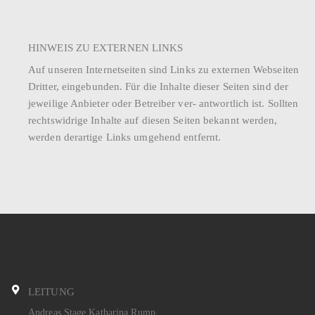
-
n
t
N
d
u
a
HINWEIS ZU EXTERNEN LINKS
A
n
Auf unseren Internetseiten sind Links zu externen Webseiten
v
n
Dritter, eingebunden. Für die Inhalte dieser Seiten sind der
g
i
jeweilige Anbieter oder Betreiber ver- antwortlich ist. Sollten
s
e
rechtswidrige Inhalte auf diesen Seiten bekannt werden,
g
i
werden derartige Links umgehend entfernt.
n
a
c
t
h
i
t
o
e
n
n
LEITUNG
,
Andreas Stage Katharina Rump