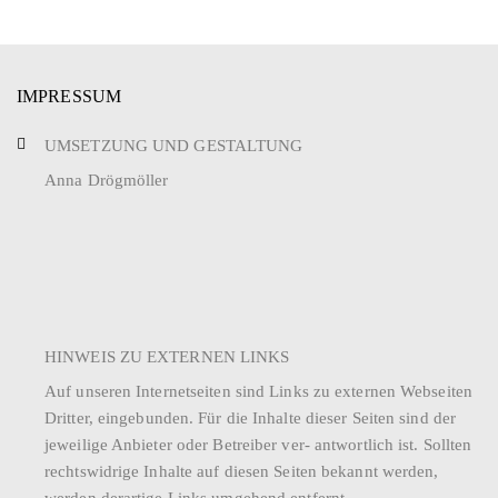
u
u
n
n
g
IMPRESSUM
g
A
UMSETZUNG UND GESTALTUNG
e
n
Anna Drögmöller
n
s
S
i
u
c
h
c
HINWEIS ZU EXTERNEN LINKS
t
h
Auf unseren Internetseiten sind Links zu externen Webseiten
e
e
Dritter, eingebunden. Für die Inhalte dieser Seiten sind der
n
jeweilige Anbieter oder Betreiber ver- antwortlich ist. Sollten
u
rechtswidrige Inhalte auf diesen Seiten bekannt werden,
-
n