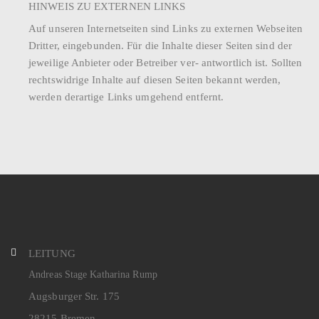
HINWEIS ZU EXTERNEN LINKS
Auf unseren Internetseiten sind Links zu externen Webseiten
Dritter, eingebunden. Für die Inhalte dieser Seiten sind der
jeweilige Anbieter oder Betreiber ver- antwortlich ist. Sollten
rechtswidrige Inhalte auf diesen Seiten bekannt werden,
werden derartige Links umgehend entfernt.
LEITUNG
Andreas Stage Katharina Rump
Augsburger Str. 175
28215 Bremen