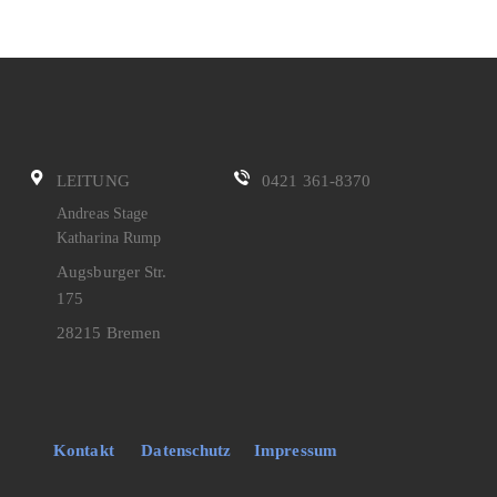
LEITUNG
0421 361-8370
Andreas Stage
Katharina Rump
Augsburger Str.
175
28215 Bremen
Kontakt
Datenschutz
Impressum