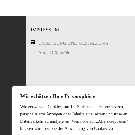
IMPRESSUM
UMSETZUNG UND GESTALTUNG
Anna Drögmöller
Wir schätzen Ihre Privatsphäre
HINWEIS ZU EXTERNEN LINKS
Wir verwenden Cookies, um Ihr Surferlebnis zu verbessern,
Auf unseren Internetseiten sind Links zu externen 
personalisierte Anzeigen oder Inhalte einzusetzen und unseren
sind der jeweilige Anbieter oder Betreiber ver- antw
Datenverkehr zu analysieren. Wenn Sie auf „Alle akzeptieren"
bekannt werden, werden derartige Links umgehend
klicken, stimmen Sie der Anwendung von Cookies zu.