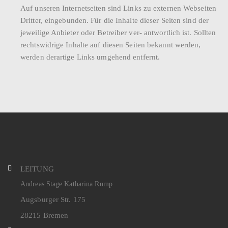
Auf unseren Internetseiten sind Links zu externen Webseiten
Dritter, eingebunden. Für die Inhalte dieser Seiten sind der
jeweilige Anbieter oder Betreiber ver- antwortlich ist. Sollten
rechtswidrige Inhalte auf diesen Seiten bekannt werden,
werden derartige Links umgehend entfernt.
LEITUNG
Andreas Stage Katharina Rump
Augsburger Str. 175
28215 Bremen